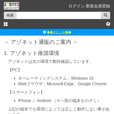
ログイン
新規会員登録
検索
◆◆さとふる◆◆
ｱｿﾞﾝﾚｰﾍﾞﾙｼｮｯﾌﾟ楽天市場店
－ アゾネット通販のご案内 －
アゾンダイレクトストア
1. アゾネット推奨環境
ｱｿﾞﾝｵﾝﾗｲﾝｼｮｯﾌﾟX
よくあるご質問（Q&A）
アゾネットは次の環境で動作確認しています。
◆◆さとふる◆◆
【PC】
オペレーティングシステム：Windows 10
Webブラウザ：Microsoft Edge、Google Chrome
【スマートフォン】
iPhone ／ Android （※一部の端末をのぞく）
上記の端末でも環境によっては正しく動作しない事があ