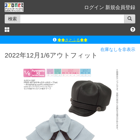
ログイン
新規会員登録
検索
◆◆さとふる◆◆
ｱｿﾞﾝﾚｰﾍﾞﾙｼｮｯﾌﾟ楽天市場店
在庫なしを非表示
2022年12月1/6アウトフィット
アゾンダイレクトストア
ｱｿﾞﾝｵﾝﾗｲﾝｼｮｯﾌﾟX
よくあるご質問（Q&A）