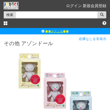
ログイン
新規会員登録
検索
◆◆さとふる◆◆
ｱｿﾞﾝﾚｰﾍﾞﾙｼｮｯﾌﾟ楽天市場店
在庫なしを非表示
その他 アゾンドール
アゾンダイレクトストア
ｱｿﾞﾝｵﾝﾗｲﾝｼｮｯﾌﾟX
よくあるご質問（Q&A）