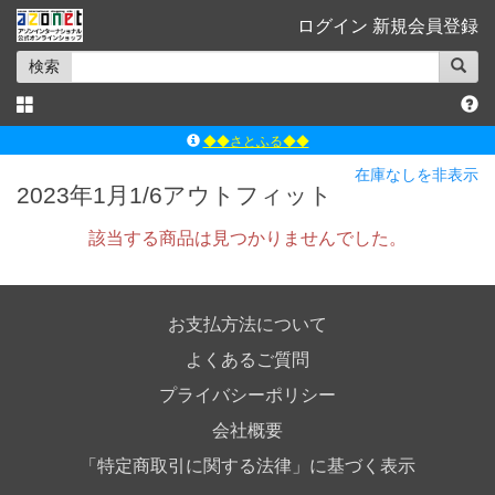
ログイン
新規会員登録
検索
◆◆さとふる◆◆
ｱｿﾞﾝﾚｰﾍﾞﾙｼｮｯﾌﾟ楽天市場店
在庫なしを非表示
2023年1月1/6アウトフィット
アゾンダイレクトストア
該当する商品は見つかりませんでした。
ｱｿﾞﾝｵﾝﾗｲﾝｼｮｯﾌﾟX
よくあるご質問（Q&A）
お支払方法について
よくあるご質問
プライバシーポリシー
会社概要
「特定商取引に関する法律」に基づく表示