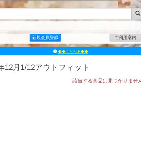
新規会員登録
ご利用案内
◆◆さとふる◆◆
ｱｿﾞﾝﾚｰﾍﾞﾙｼｮｯﾌﾟ楽天市場店
アゾンダイレクトストア
3年12月1/12アウトフィット
ｱｿﾞﾝｵﾝﾗｲﾝｼｮｯﾌﾟX
よくあるご質問（Q&A）
該当する商品は見つかりませ
◆◆さとふる◆◆