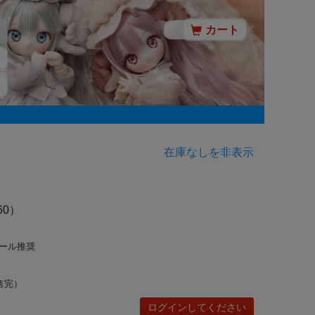
カート
在庫なしを非表示
60）
ドール推奨
售完）
ログインしてください