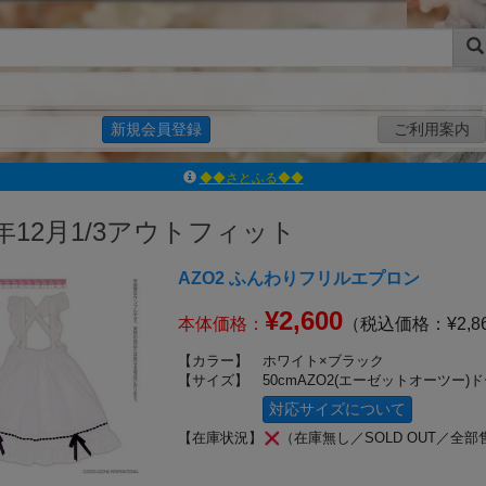
新規会員登録
ご利用案内
◆◆さとふる◆◆
ｱｿﾞﾝﾚｰﾍﾞﾙｼｮｯﾌﾟ楽天市場店
アゾンダイレクトストア
3年12月1/3アウトフィット
ｱｿﾞﾝｵﾝﾗｲﾝｼｮｯﾌﾟX
よくあるご質問（Q&A）
AZO2 ふんわりフリルエプロン
◆◆さとふる◆◆
¥2,600
本体価格：
（税込価格：¥2,8
【カラー】
ホワイト×ブラック
【サイズ】
50cmAZO2(エーゼットオーツー)
対応サイズについて
【在庫状況】
（在庫無し／SOLD OUT／全部