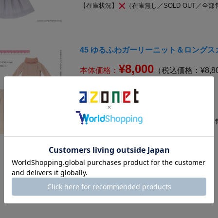
【在庫状況】
（在庫無し／SOLD OUT／全部
45 ゆるふわガーリーニット＆ロングスカ
¥8,000
本体価格：
（税込価格：¥8,8
【カラー】
ピンク×アイボリー
【サイズ】
AZT8-45(45cm)ボディ推奨
対応サイズについて
【在庫状況】
（在庫無し／SOLD OUT／全部
1