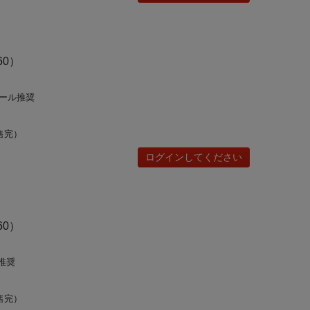
60）
ドール推奨
售完）
ログインしてください
60）
)推奨
售完）