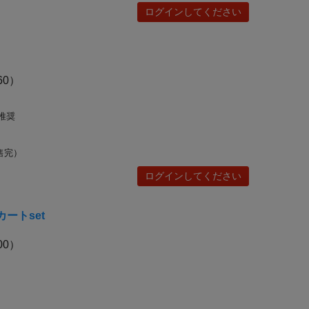
ログインしてください
60）
)推奨
售完）
ログインしてください
ートset
00）