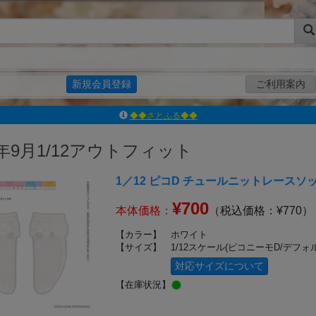
新規会員登録
ご利用案内
◆◆さとふる◆◆
ｱｿﾞﾝﾚｰﾍﾞﾙｼｮｯﾌﾟ楽天市場店
アゾンダイレクトストア
4年9月1/12アウトフィット
ｱｿﾞﾝｵﾝﾗｲﾝｼｮｯﾌﾟX
1／12 ピコD チュールニットレースソ
よくあるご質問（Q&A）
◆◆さとふる◆◆
¥700
本体価格：
（税込価格：¥770）
【カラー】
ホワイト
【サイズ】
1/12スケール(ピコニーモD/デフォ
対応サイズについて
【在庫状況】