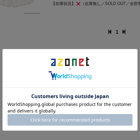
【在庫状況】
（在庫無し／SOLD OUT／全部
1