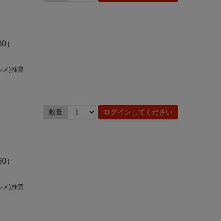
60）
ルメ)推奨
数量
ログインしてください
60）
ルメ)推奨