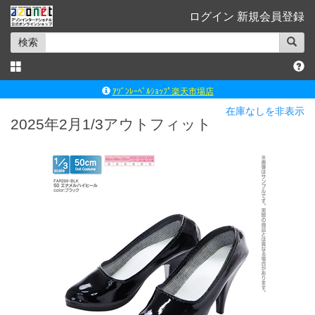
ログイン
新規会員登録
検索
ｱｿﾞﾝﾚｰﾍﾞﾙｼｮｯﾌﾟ楽天市場店
アゾンダイレクトストア
在庫なしを非表示
2025年2月1/3アウトフィット
ｱｿﾞﾝｵﾝﾗｲﾝｼｮｯﾌﾟX
よくあるご質問（Q&A）
◆◆さとふる◆◆