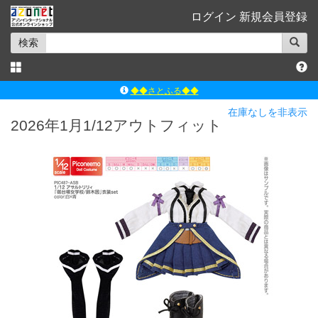
ログイン
新規会員登録
検索
◆◆さとふる◆◆
ｱｿﾞﾝﾚｰﾍﾞﾙｼｮｯﾌﾟ楽天市場店
在庫なしを非表示
2026年1月1/12アウトフィット
アゾンダイレクトストア
ｱｿﾞﾝｵﾝﾗｲﾝｼｮｯﾌﾟX
よくあるご質問（Q&A）
◆◆さとふる◆◆