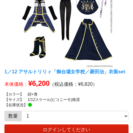
1／12 アサルトリリィ「御台場女学校／菱田治」衣装set
¥6,200
本体価格：
（税込価格：¥6,820）
【カラー】
紺×青
【サイズ】
1/12スケール(ピコニーモ)推奨
【在庫状況】
数量
ログインしてください