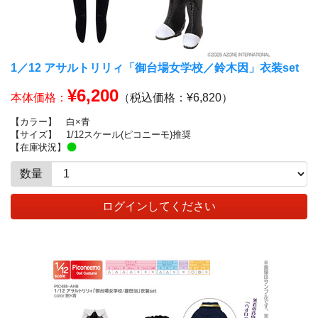
1／12 アサルトリリィ「御台場女学校／鈴木因」衣装set
¥6,200
本体価格：
（税込価格：¥6,820）
【カラー】
白×青
【サイズ】
1/12スケール(ピコニーモ)推奨
【在庫状況】
数量
ログインしてください