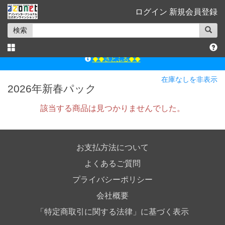
ログイン
新規会員登録
検索
◆◆さとふる◆◆
ｱｿﾞﾝﾚｰﾍﾞﾙｼｮｯﾌﾟ楽天市場店
在庫なしを非表示
2026年新春パック
アゾンダイレクトストア
ｱｿﾞﾝｵﾝﾗｲﾝｼｮｯﾌﾟX
該当する商品は見つかりませんでした。
よくあるご質問（Q&A）
◆◆さとふる◆◆
お支払方法について
よくあるご質問
プライバシーポリシー
会社概要
「特定商取引に関する法律」に基づく表示