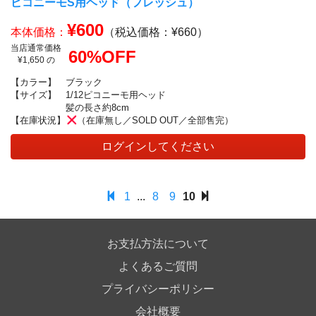
ピコニーモS用ヘッド（フレッシュ）
¥600
本体価格：
（税込価格：¥660）
当店通常価格
60%OFF
¥1,650 の
【カラー】
ブラック
【サイズ】
1/12ピコニーモ用ヘッド
髪の長さ約8cm
【在庫状況】
（在庫無し／SOLD OUT／全部售完）
ログインしてください
1
...
8
9
10
お支払方法について
よくあるご質問
プライバシーポリシー
会社概要