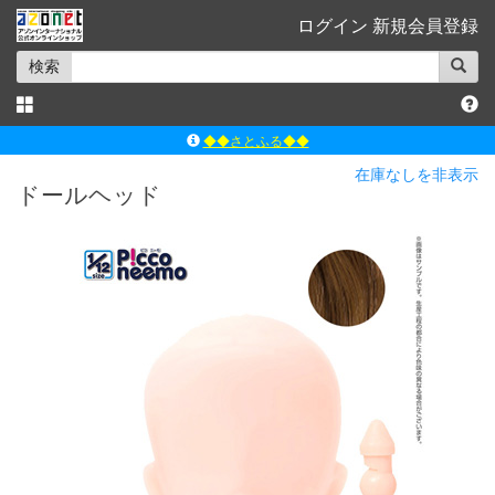
ログイン
新規会員登録
検索
◆◆さとふる◆◆
ｱｿﾞﾝﾚｰﾍﾞﾙｼｮｯﾌﾟ楽天市場店
在庫なしを非表示
ドールヘッド
アゾンダイレクトストア
ｱｿﾞﾝｵﾝﾗｲﾝｼｮｯﾌﾟX
よくあるご質問（Q&A）