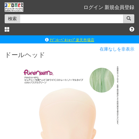
ログイン
新規会員登録
検索
ｱｿﾞﾝﾚｰﾍﾞﾙｼｮｯﾌﾟ楽天市場店
アゾンダイレクトストア
在庫なしを非表示
ドールヘッド
ｱｿﾞﾝｵﾝﾗｲﾝｼｮｯﾌﾟX
よくあるご質問（Q&A）
◆◆さとふる◆◆