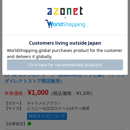
1／12 エンジニアブーツ（約22mm丈 ソフビ製）（アゾン
ダイレクトストア限定販売）
¥1,000
本体価格：
（税込価格：¥1,100）
【カラー】
キャラメルブラウン
【サイズ】
ピコニーモ(1/12スケール)ボディ推奨
対応サイズについて
【在庫状況】