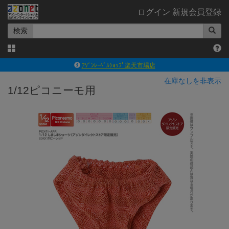
ログイン
新規会員登録
検索
ｱｿﾞﾝﾚｰﾍﾞﾙｼｮｯﾌﾟ楽天市場店
アゾンダイレクトストア
在庫なしを非表示
1/12ピコニーモ用
ｱｿﾞﾝｵﾝﾗｲﾝｼｮｯﾌﾟX
よくあるご質問（Q&A）
◆◆さとふる◆◆