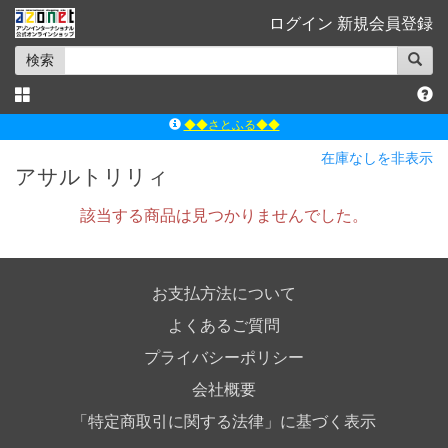
ログイン
新規会員登録
検索
◆◆さとふる◆◆
ｱｿﾞﾝﾚｰﾍﾞﾙｼｮｯﾌﾟ楽天市場店
在庫なしを非表示
アサルトリリィ
アゾンダイレクトストア
ｱｿﾞﾝｵﾝﾗｲﾝｼｮｯﾌﾟX
該当する商品は見つかりませんでした。
よくあるご質問（Q&A）
◆◆さとふる◆◆
お支払方法について
よくあるご質問
プライバシーポリシー
会社概要
「特定商取引に関する法律」に基づく表示