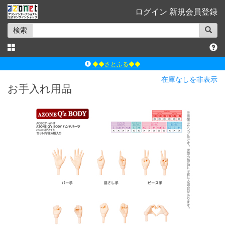
ログイン
新規会員登録
検索
◆◆さとふる◆◆
ｱｿﾞﾝﾚｰﾍﾞﾙｼｮｯﾌﾟ楽天市場店
在庫なしを非表示
アゾンダイレクトストア
お手入れ用品
ｱｿﾞﾝｵﾝﾗｲﾝｼｮｯﾌﾟX
よくあるご質問（Q&A）
◆◆さとふる◆◆