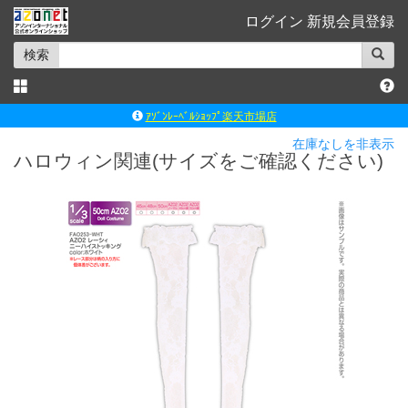
ログイン
新規会員登録
検索
ｱｿﾞﾝﾚｰﾍﾞﾙｼｮｯﾌﾟ楽天市場店
アゾンダイレクトストア
在庫なしを非表示
ハロウィン関連(サイズをご確認ください)
ｱｿﾞﾝｵﾝﾗｲﾝｼｮｯﾌﾟX
よくあるご質問（Q&A）
◆◆さとふる◆◆