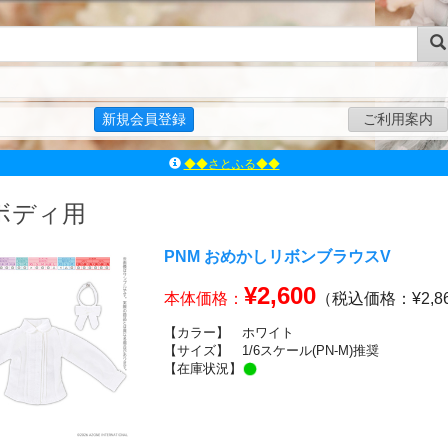
新規会員登録
ご利用案内
◆◆さとふる◆◆
ｱｿﾞﾝﾚｰﾍﾞﾙｼｮｯﾌﾟ楽天市場店
アゾンダイレクトストア
ｚボディ用
ｱｿﾞﾝｵﾝﾗｲﾝｼｮｯﾌﾟX
よくあるご質問（Q&A）
PNM おめかしリボンブラウスV
◆◆さとふる◆◆
¥2,600
本体価格：
（税込価格：¥2,8
【カラー】
ホワイト
【サイズ】
1/6スケール(PN-M)推奨
【在庫状況】