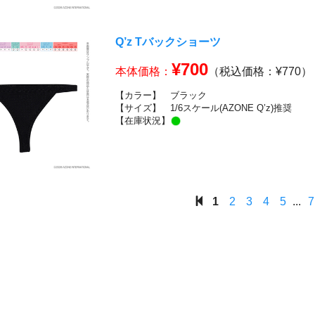
Q’z Tバックショーツ
¥700
本体価格：
（税込価格：¥770）
【カラー】
ブラック
【サイズ】
1/6スケール(AZONE Q’z)推奨
【在庫状況】
1
2
3
4
5
...
7