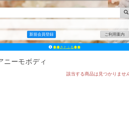
新規会員登録
ご利用案内
◆◆さとふる◆◆
ｱｿﾞﾝﾚｰﾍﾞﾙｼｮｯﾌﾟ楽天市場店
アゾンダイレクトストア
アニーモボディ
ｱｿﾞﾝｵﾝﾗｲﾝｼｮｯﾌﾟX
該当する商品は見つかりませ
よくあるご質問（Q&A）
◆◆さとふる◆◆