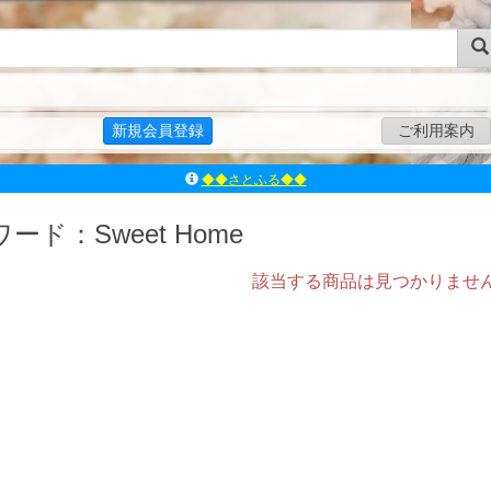
新規会員登録
ご利用案内
◆◆さとふる◆◆
ｱｿﾞﾝﾚｰﾍﾞﾙｼｮｯﾌﾟ楽天市場店
アゾンダイレクトストア
ード：Sweet Home
ｱｿﾞﾝｵﾝﾗｲﾝｼｮｯﾌﾟX
該当する商品は見つかりませ
よくあるご質問（Q&A）
◆◆さとふる◆◆