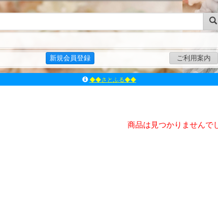
新規会員登録
ご利用案内
◆◆さとふる◆◆
ｱｿﾞﾝﾚｰﾍﾞﾙｼｮｯﾌﾟ楽天市場店
アゾンダイレクトストア
ｱｿﾞﾝｵﾝﾗｲﾝｼｮｯﾌﾟX
商品は見つかりませんで
よくあるご質問（Q&A）
◆◆さとふる◆◆