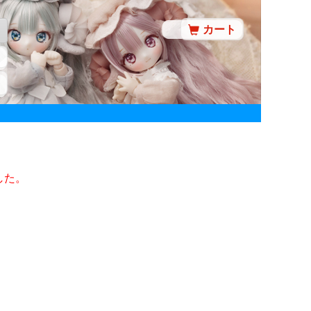
カート
した。