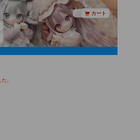
カート
した。