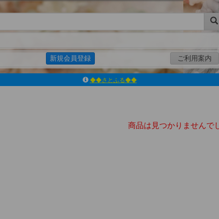
新規会員登録
ご利用案内
◆◆さとふる◆◆
ｱｿﾞﾝﾚｰﾍﾞﾙｼｮｯﾌﾟ楽天市場店
アゾンダイレクトストア
ｱｿﾞﾝｵﾝﾗｲﾝｼｮｯﾌﾟX
よくあるご質問（Q&A）
商品は見つかりませんで
◆◆さとふる◆◆