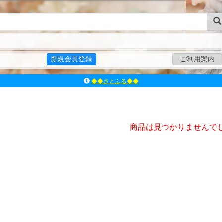
新規会員登録
ご利用案内
◆◆さとふる◆◆
ｱｿﾞﾝﾚｰﾍﾞﾙｼｮｯﾌﾟ楽天市場店
アゾンダイレクトストア
ｱｿﾞﾝｵﾝﾗｲﾝｼｮｯﾌﾟX
商品は見つかりませんで
よくあるご質問（Q&A）
◆◆さとふる◆◆