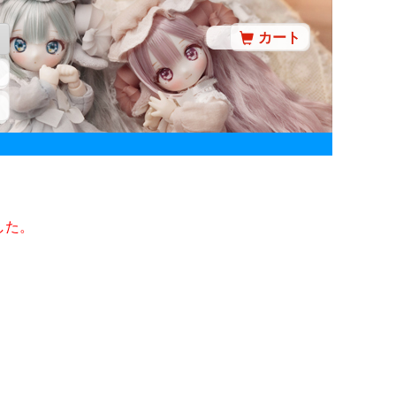
カート
した。