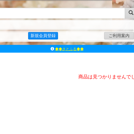
新規会員登録
ご利用案内
◆◆さとふる◆◆
ｱｿﾞﾝﾚｰﾍﾞﾙｼｮｯﾌﾟ楽天市場店
アゾンダイレクトストア
ｱｿﾞﾝｵﾝﾗｲﾝｼｮｯﾌﾟX
商品は見つかりませんで
よくあるご質問（Q&A）
◆◆さとふる◆◆