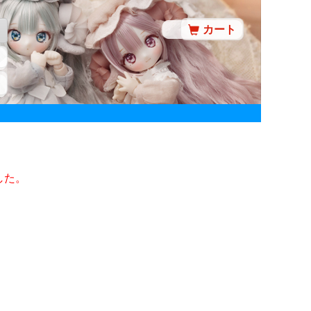
カート
した。