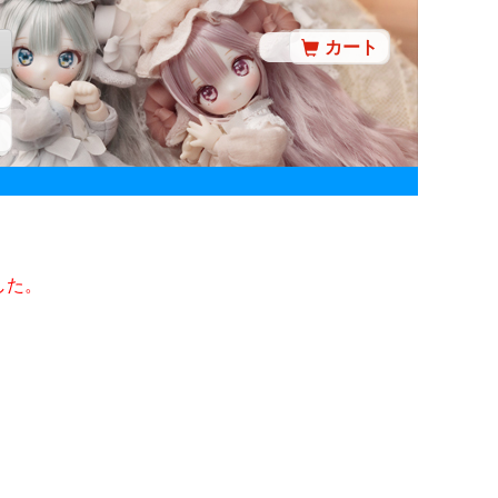
カート
した。