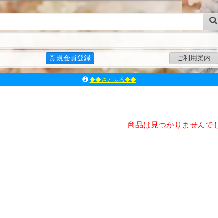
新規会員登録
ご利用案内
◆◆さとふる◆◆
ｱｿﾞﾝﾚｰﾍﾞﾙｼｮｯﾌﾟ楽天市場店
アゾンダイレクトストア
ｱｿﾞﾝｵﾝﾗｲﾝｼｮｯﾌﾟX
商品は見つかりませんで
よくあるご質問（Q&A）
◆◆さとふる◆◆