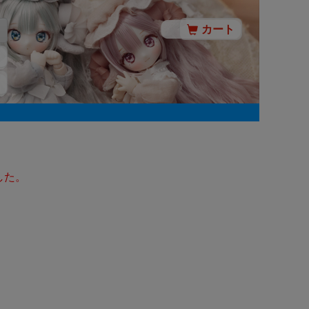
カート
した。