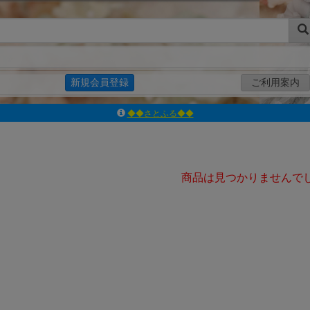
新規会員登録
ご利用案内
◆◆さとふる◆◆
ｱｿﾞﾝﾚｰﾍﾞﾙｼｮｯﾌﾟ楽天市場店
アゾンダイレクトストア
ｱｿﾞﾝｵﾝﾗｲﾝｼｮｯﾌﾟX
商品は見つかりませんで
よくあるご質問（Q&A）
◆◆さとふる◆◆