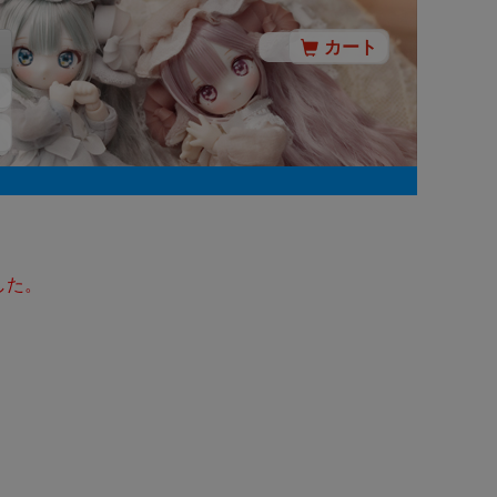
カート
した。