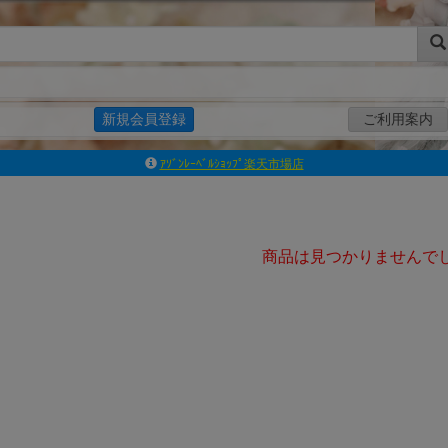
新規会員登録
ご利用案内
ｱｿﾞﾝﾚｰﾍﾞﾙｼｮｯﾌﾟ楽天市場店
アゾンダイレクトストア
ｱｿﾞﾝｵﾝﾗｲﾝｼｮｯﾌﾟX
よくあるご質問（Q&A）
商品は見つかりませんで
◆◆さとふる◆◆