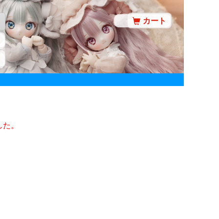
カート
した。