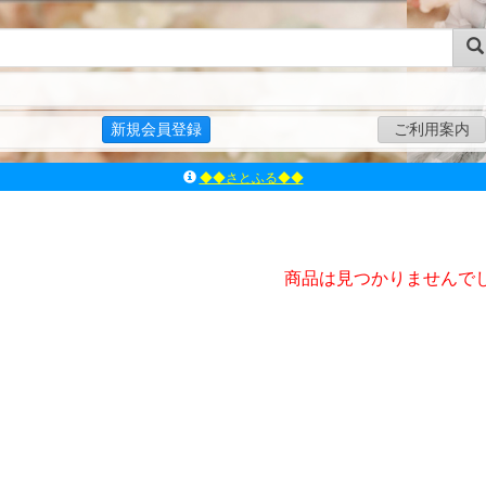
新規会員登録
ご利用案内
◆◆さとふる◆◆
ｱｿﾞﾝﾚｰﾍﾞﾙｼｮｯﾌﾟ楽天市場店
アゾンダイレクトストア
ｱｿﾞﾝｵﾝﾗｲﾝｼｮｯﾌﾟX
よくあるご質問（Q&A）
商品は見つかりませんで
◆◆さとふる◆◆