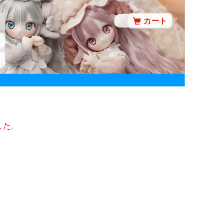
カート
した。