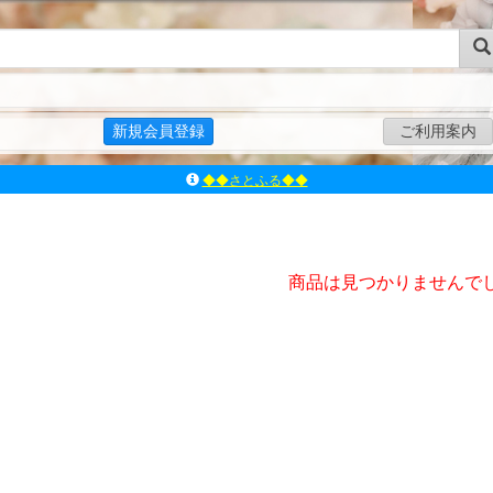
新規会員登録
ご利用案内
◆◆さとふる◆◆
ｱｿﾞﾝﾚｰﾍﾞﾙｼｮｯﾌﾟ楽天市場店
アゾンダイレクトストア
ｱｿﾞﾝｵﾝﾗｲﾝｼｮｯﾌﾟX
商品は見つかりませんで
よくあるご質問（Q&A）
◆◆さとふる◆◆