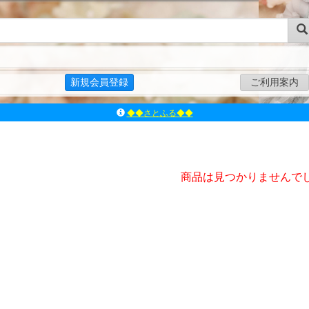
新規会員登録
ご利用案内
◆◆さとふる◆◆
ｱｿﾞﾝﾚｰﾍﾞﾙｼｮｯﾌﾟ楽天市場店
アゾンダイレクトストア
ｱｿﾞﾝｵﾝﾗｲﾝｼｮｯﾌﾟX
商品は見つかりませんで
よくあるご質問（Q&A）
◆◆さとふる◆◆