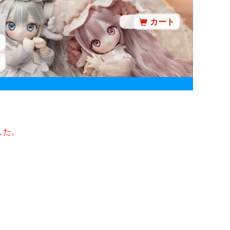
カート
した。