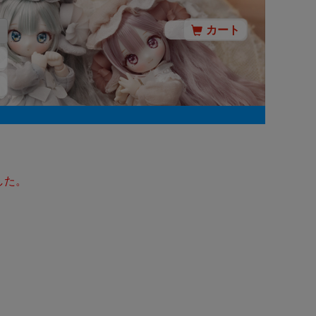
カート
した。