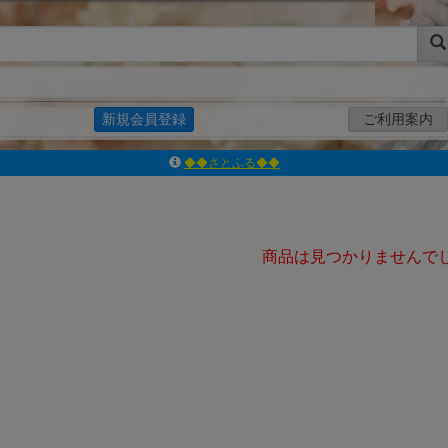
新規会員登録
ご利用案内
◆◆さとふる◆◆
ｱｿﾞﾝﾚｰﾍﾞﾙｼｮｯﾌﾟ楽天市場店
アゾンダイレクトストア
ｱｿﾞﾝｵﾝﾗｲﾝｼｮｯﾌﾟX
よくあるご質問（Q&A）
商品は見つかりませんで
◆◆さとふる◆◆