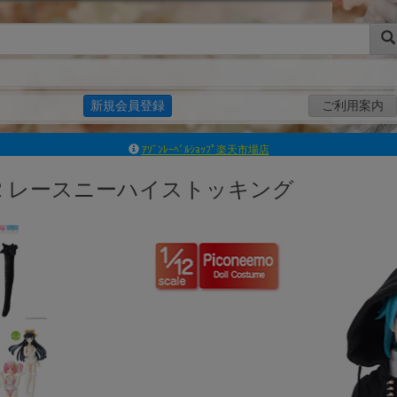
新規会員登録
ご利用案内
ｱｿﾞﾝﾚｰﾍﾞﾙｼｮｯﾌﾟ楽天市場店
アゾンダイレクトストア
12 レースニーハイストッキング
ｱｿﾞﾝｵﾝﾗｲﾝｼｮｯﾌﾟX
よくあるご質問（Q&A）
◆◆さとふる◆◆