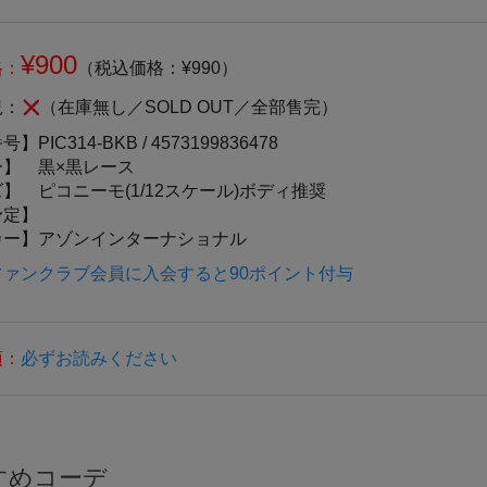
¥900
格：
（税込価格：¥990）
況：
（在庫無し／SOLD OUT／全部售完）
番号】
PIC314-BKB /
4573199836478
ー】
黒×黒レース
ズ】
ピコニーモ(1/12スケール)ボディ推奨
予定】
カー】
アゾンインターナショナル
ファンクラブ会員に入会すると90ポイント付与
項：
必ずお読みください
すめコーデ