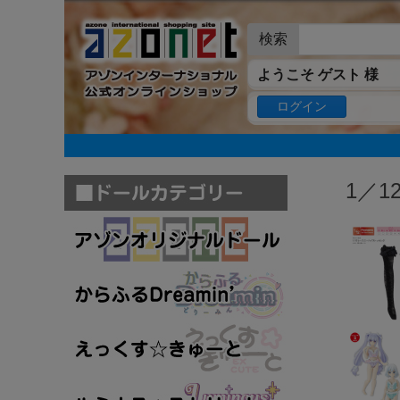
検索
ようこそ ゲスト 様
ログイン
1／