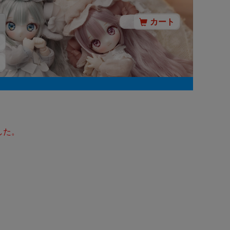
カート
した。