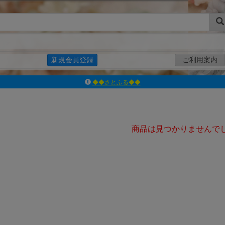
新規会員登録
ご利用案内
◆◆さとふる◆◆
ｱｿﾞﾝﾚｰﾍﾞﾙｼｮｯﾌﾟ楽天市場店
アゾンダイレクトストア
ｱｿﾞﾝｵﾝﾗｲﾝｼｮｯﾌﾟX
よくあるご質問（Q&A）
商品は見つかりませんで
◆◆さとふる◆◆