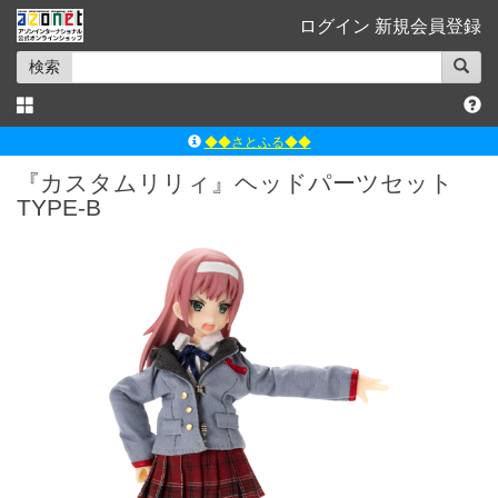
ログイン
新規会員登録
検索
◆◆さとふる◆◆
ｱｿﾞﾝﾚｰﾍﾞﾙｼｮｯﾌﾟ楽天市場店
『カスタムリリィ』ヘッドパーツセット
アゾンダイレクトストア
TYPE-B
ｱｿﾞﾝｵﾝﾗｲﾝｼｮｯﾌﾟX
よくあるご質問（Q&A）
◆◆さとふる◆◆