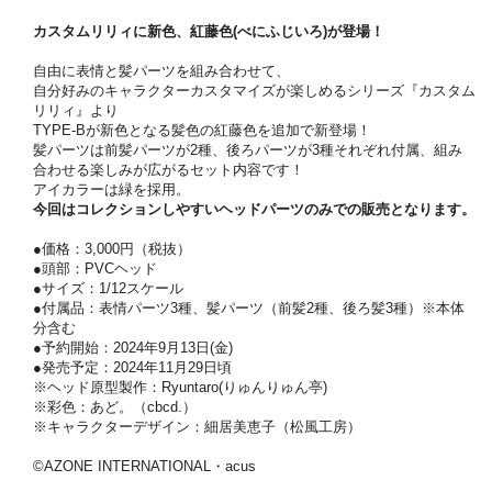
カスタムリリィに新色、紅藤色(べにふじいろ)が登場！
自由に表情と髪パーツを組み合わせて、
自分好みのキャラクターカスタマイズが楽しめるシリーズ『カスタム
リリィ』より
TYPE-Bが新色となる髪色の紅藤色を追加で新登場！
髪パーツは前髪パーツが2種、後ろパーツが3種それぞれ付属、組み
合わせる楽しみが広がるセット内容です！
アイカラーは緑を採用。
今回はコレクションしやすいヘッドパーツのみでの販売となります。
●価格：3,000円（税抜）
●頭部：PVCヘッド
●サイズ：1/12スケール
●付属品：表情パーツ3種、髪パーツ（前髪2種、後ろ髪3種）※本体
分含む
●予約開始：2024年9月13日(金)
●発売予定：2024年11月29日頃
※ヘッド原型製作：Ryuntaro(りゅんりゅん亭)
※彩色：あど。（cbcd.）
※キャラクターデザイン：細居美恵子（松風工房）
©AZONE INTERNATIONAL・acus