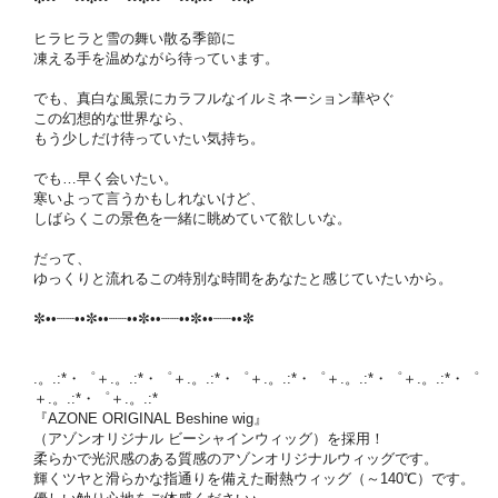
ヒラヒラと雪の舞い散る季節に
凍える手を温めながら待っています。
でも、真白な風景にカラフルなイルミネーション華やぐ
この幻想的な世界なら、
もう少しだけ待っていたい気持ち。
でも…早く会いたい。
寒いよって言うかもしれないけど、
しばらくこの景色を一緒に眺めていて欲しいな。
だって、
ゆっくりと流れるこの特別な時間をあなたと感じていたいから。
✼••┈┈••✼••┈┈••✼••┈┈••✼••┈┈••✼
.。.:*・゜＋.。.:*・゜＋.。.:*・゜＋.。.:*・゜＋.。.:*・゜＋.。.:*・゜
＋.。.:*・゜＋.。.:*
『AZONE ORIGINAL Beshine wig』
（アゾンオリジナル ビーシャインウィッグ）を採用！
柔らかで光沢感のある質感のアゾンオリジナルウィッグです。
輝くツヤと滑らかな指通りを備えた耐熱ウィッグ（～140℃）です。