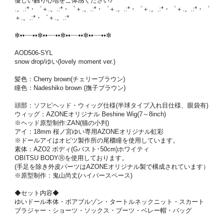
優しい触り心地をご体感ください♪
.。.:*・゜＋.。.:*・゜＋.。.:*・゜＋.。.:*・゜＋.。.:*・゜＋.。.:*・゜
＋.。.:*・゜＋.。.:*
✼••┈┈••✼••┈┈••✼••┈┈••✼••┈┈••✼
AOD506-SYL
snow drop/ゆい(lovely moment ver.)
髪色：Cherry brown(チェリーブラウン)
瞳色：Nadeshiko brown (撫子ブラウン)
頭部：ソフビヘッド・ウィッグ仕様(半球タイプ入れ目仕様、眼袋有)
ウィッグ：AZONEオリジナル Beshine Wig(7～8inch)
※ヘッド原型制作:ZAN(猫の小判)
アイ：18mm 桜ノ宮ゆい専用AZONEオリジナル虹彩
※ドールアイはオビツ製作所の尾櫃瞳を使用しています。
素体：AZO2 ボディ(Gバスト･50cm)ホワイティ
OBITSU BODYⓇを使用しております。
(手足を除き外皮パーツはAZONEオリジナル製で構成されています）
※原型制作：鬼山尚丈(ハイパースペース)
◆セット内容◆
ゆいドール本体・ボアブルゾン・タートルネックニット・スカート
ブラジャー・ショーツ・ソックス・ブーツ・ベレー帽・バッグ