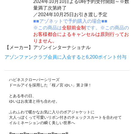
2024年10月10日よる0時予約受付開始～※数
量満了次第終了
／2024年10月25日お引き渡し予定
■■アゾネットで予約購入の場合■■
※この商品は
全額前金制
です。※この商品の
お客様都合によるキャンセルは原則行ってお
りません。
【メーカー】
アゾンインターナショナル
アゾンファンクラブ会員に入会すると6,200ポイント付与
ハピネスクローバーシリーズ
ドールアイを採用した「桜ノ宮 ゆい」第２弾！
とある冬の日、
ゆいはお友達と待ち合わせ。
ふわふわで暖かなお気に入りのボアジャケットに
大人っぽくって可愛いリボン付きのチェックスカートを合わせて
イルミネーションの瞬く美しい世界へ
✼••┈┈••✼••┈┈••✼••┈┈••✼••┈┈••✼