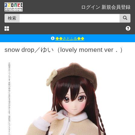
ログイン
新規会員登録
検索
◆◆さとふる◆◆
ｱｿﾞﾝﾚｰﾍﾞﾙｼｮｯﾌﾟ楽天市場店
snow drop／ゆい（lovely moment ver．）
アゾンダイレクトストア
ｱｿﾞﾝｵﾝﾗｲﾝｼｮｯﾌﾟX
よくあるご質問（Q&A）