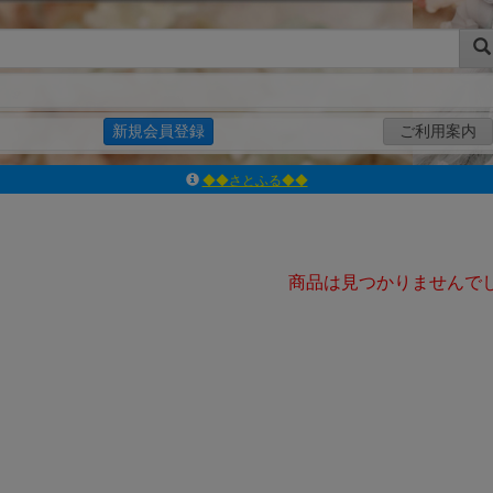
新規会員登録
ご利用案内
◆◆さとふる◆◆
ｱｿﾞﾝﾚｰﾍﾞﾙｼｮｯﾌﾟ楽天市場店
アゾンダイレクトストア
ｱｿﾞﾝｵﾝﾗｲﾝｼｮｯﾌﾟX
よくあるご質問（Q&A）
商品は見つかりませんで
◆◆さとふる◆◆