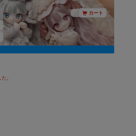
カート
した。