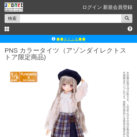
ログイン
新規会員登録
検索
◆◆さとふる◆◆
ｱｿﾞﾝﾚｰﾍﾞﾙｼｮｯﾌﾟ楽天市場店
PNS カラータイツ（アゾンダイレクトス
トア限定商品)
アゾンダイレクトストア
ｱｿﾞﾝｵﾝﾗｲﾝｼｮｯﾌﾟX
よくあるご質問（Q&A）