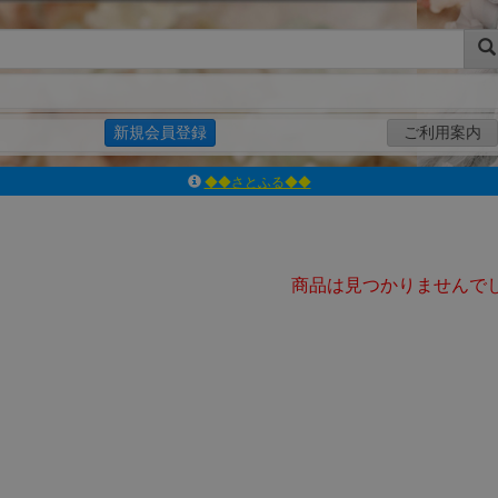
新規会員登録
ご利用案内
◆◆さとふる◆◆
ｱｿﾞﾝﾚｰﾍﾞﾙｼｮｯﾌﾟ楽天市場店
アゾンダイレクトストア
ｱｿﾞﾝｵﾝﾗｲﾝｼｮｯﾌﾟX
よくあるご質問（Q&A）
商品は見つかりませんで
◆◆さとふる◆◆