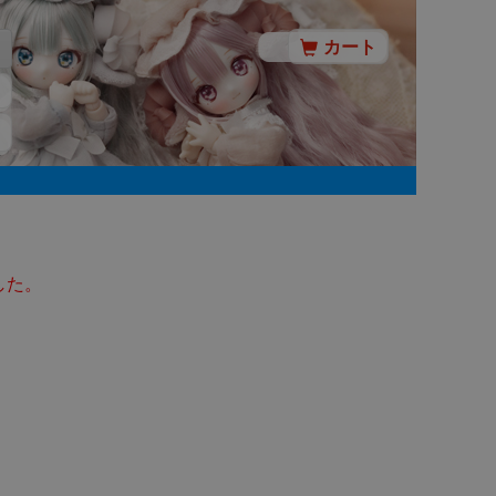
カート
した。