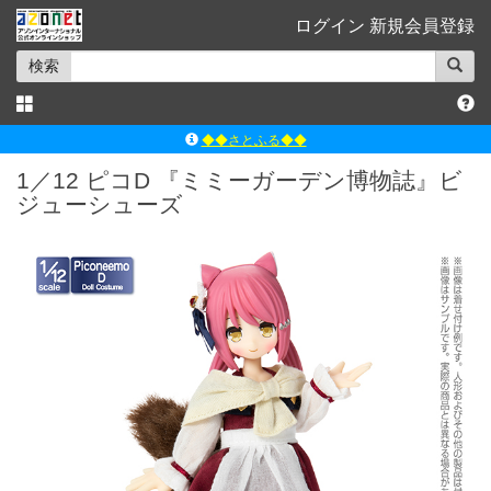
ログイン
新規会員登録
検索
◆◆さとふる◆◆
ｱｿﾞﾝﾚｰﾍﾞﾙｼｮｯﾌﾟ楽天市場店
1／12 ピコD 『ミミーガーデン博物誌』ビ
ジューシューズ
アゾンダイレクトストア
ｱｿﾞﾝｵﾝﾗｲﾝｼｮｯﾌﾟX
よくあるご質問（Q&A）