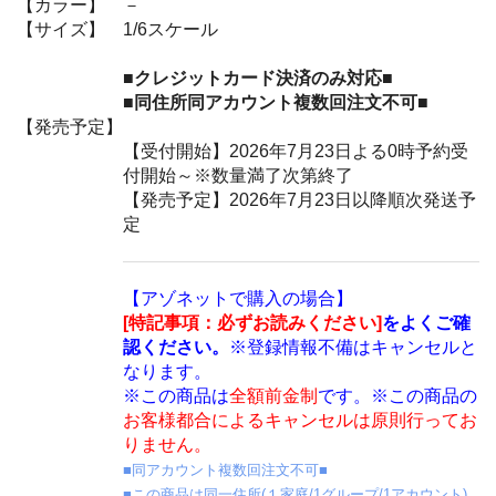
【カラー】
－
【サイズ】
1/6スケール
■クレジットカード決済のみ対応■
■同住所同アカウント複数回注文不可■
【発売予定】
【受付開始】2026年7月23日よる0時予約受
付開始～※数量満了次第終了
【発売予定】2026年7月23日以降順次発送予
定
【アゾネットで購入の場合】
[特記事項：必ずお読みください]
をよくご確
認ください。
※登録情報不備はキャンセルと
なります。
※この商品は
全額前金制
です。※この商品の
お客様都合によるキャンセルは原則行ってお
りません。
■同アカウント複数回注文不可■
■この商品は同一住所(１家庭/1グループ/1アカウント)