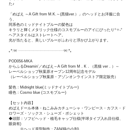
た♪
「めばえ ～A Gift from M.K.～(黒猫ver.）」のヘッドとお洋服に合
う、
同系色のミッドナイトブルーの髪色は
キラリと輝くメタリック仕様のコスモブルーのアイにぴったり꙳✧˖°
ヘアスタイルはストレートヘア。
光が当たると、美しいブルーがふわりと浮かび上がります。
｡*:୨୧ ┈┈┈┈┈┈┈┈┈┈┈┈୨୧:*｡
POD056-MKA
からふるDreamin’／めばえ～A Gift from M．K．（黒猫 ver．）～
レーベルショップ秋葉原オープン12周年記念モデル
（レーベルショップ秋葉原・アゾンオンラインストア限定販売）
髪色：Midnight blue(ミッドナイトブルー)
瞳色：Cosmo blue (コスモブルー)
【セット内容】
めばえドール本体・ねこみみカチューシャ・ワンピース・カフス・ド
ロワーズ・ソックス・シューズ・ポシェット
◆頭部：ソフビヘッド・植毛キャップ仕様(半球タイプ入れ目仕様、
眼袋有)
※ヘッド原型制作：ZAN(猫の小判)