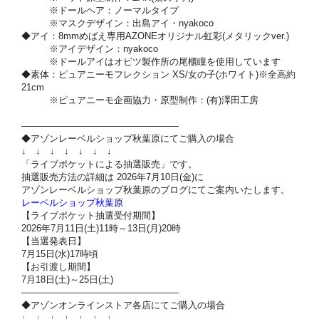
※ドールヘア：ノーマルタイプ
※マスクデザイン：出島アイ・nyakoco
◆アイ：8mmめばえ専用AZONEオリジナル虹彩(メタリックver.)
※アイデザイン：nyakoco
※ドールアイはオビツ製作所の尾櫃瞳を使用しています
◆素体：ピュアニーモフレクション XS/女の子(ホワイト)※全高約
21cm
※ピュアニーモ企画協力・原型制作：(有)澤田工房
—————————————————
◆アゾンレーベルショップ秋葉原にてご購入の場合
↓ ↓ ↓ ↓ ↓ ↓ ↓
「ライブポケットによる抽選販売」です。
抽選販売方法の詳細は 2026年7月10日(金)に
アゾンレーベルショップ秋葉原のブログにてご案内いたします。
レーベルショップ秋葉原
【ライブポケット抽選受付期間】
2026年7月11日(土)11時～13日(月)20時
【当選発表日】
7月15日(水)17時頃
【お引渡し期間】
7月18日(土)～25日(土)
—————————————————
◆アゾンオンラインストア各店にてご購入の場合
↓ ↓ ↓ ↓ ↓ ↓ ↓