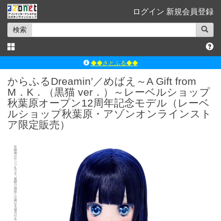
ログイン
新規会員登録
検索
◆◆さとふる◆◆
ｱｿﾞﾝﾚｰﾍﾞﾙｼｮｯﾌﾟ楽天市場店
からふるDreamin’／めばえ～A Gift from
アゾンダイレクトストア
M．K．（黒猫 ver．）～レーベルショップ
秋葉原オープン12周年記念モデル（レーベ
ｱｿﾞﾝｵﾝﾗｲﾝｼｮｯﾌﾟX
ルショップ秋葉原・アゾンオンラインスト
よくあるご質問（Q&A）
ア限定販売）
◆◆さとふる◆◆