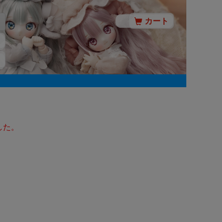
カート
した。