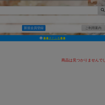
新規会員登録
ご利用案内
◆◆さとふる◆◆
ｱｿﾞﾝﾚｰﾍﾞﾙｼｮｯﾌﾟ楽天市場店
アゾンダイレクトストア
ｱｿﾞﾝｵﾝﾗｲﾝｼｮｯﾌﾟX
よくあるご質問（Q&A）
商品は見つかりませんで
◆◆さとふる◆◆