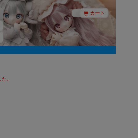
カート
した。