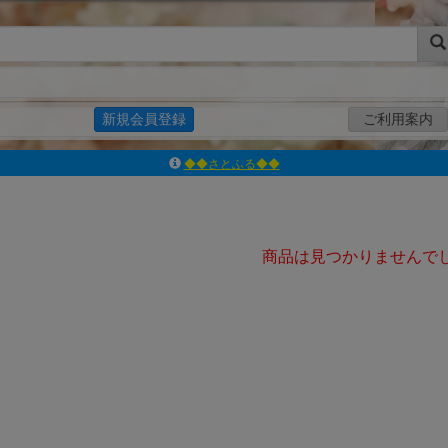
新規会員登録
ご利用案内
◆◆さとふる◆◆
ｱｿﾞﾝﾚｰﾍﾞﾙｼｮｯﾌﾟ楽天市場店
アゾンダイレクトストア
ｱｿﾞﾝｵﾝﾗｲﾝｼｮｯﾌﾟX
商品は見つかりませんで
よくあるご質問（Q&A）
◆◆さとふる◆◆