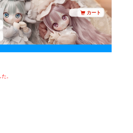
カート
した。