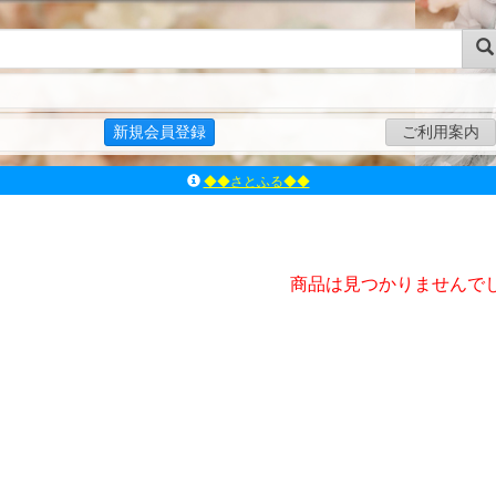
新規会員登録
ご利用案内
◆◆さとふる◆◆
ｱｿﾞﾝﾚｰﾍﾞﾙｼｮｯﾌﾟ楽天市場店
アゾンダイレクトストア
ｱｿﾞﾝｵﾝﾗｲﾝｼｮｯﾌﾟX
商品は見つかりませんで
よくあるご質問（Q&A）
◆◆さとふる◆◆