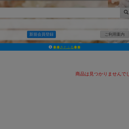
新規会員登録
ご利用案内
◆◆さとふる◆◆
ｱｿﾞﾝﾚｰﾍﾞﾙｼｮｯﾌﾟ楽天市場店
アゾンダイレクトストア
ｱｿﾞﾝｵﾝﾗｲﾝｼｮｯﾌﾟX
商品は見つかりませんで
よくあるご質問（Q&A）
◆◆さとふる◆◆