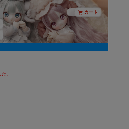
カート
した。