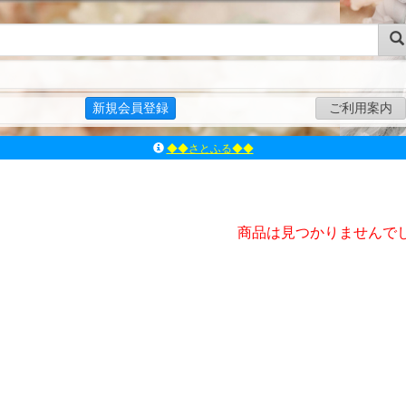
新規会員登録
ご利用案内
◆◆さとふる◆◆
ｱｿﾞﾝﾚｰﾍﾞﾙｼｮｯﾌﾟ楽天市場店
アゾンダイレクトストア
ｱｿﾞﾝｵﾝﾗｲﾝｼｮｯﾌﾟX
商品は見つかりませんで
よくあるご質問（Q&A）
◆◆さとふる◆◆