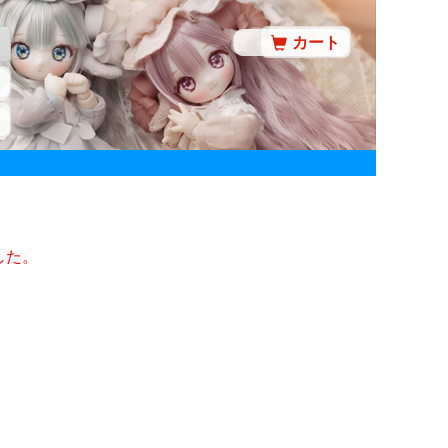
カート
した。