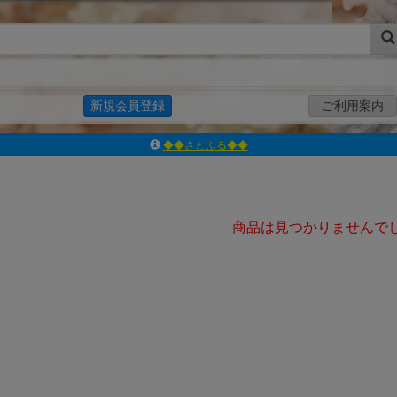
新規会員登録
ご利用案内
◆◆さとふる◆◆
ｱｿﾞﾝﾚｰﾍﾞﾙｼｮｯﾌﾟ楽天市場店
アゾンダイレクトストア
ｱｿﾞﾝｵﾝﾗｲﾝｼｮｯﾌﾟX
よくあるご質問（Q&A）
商品は見つかりませんで
◆◆さとふる◆◆