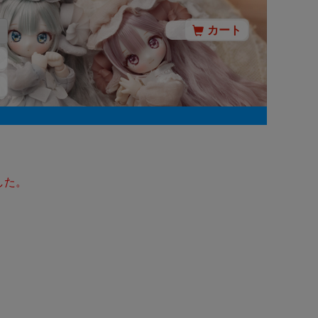
カート
した。