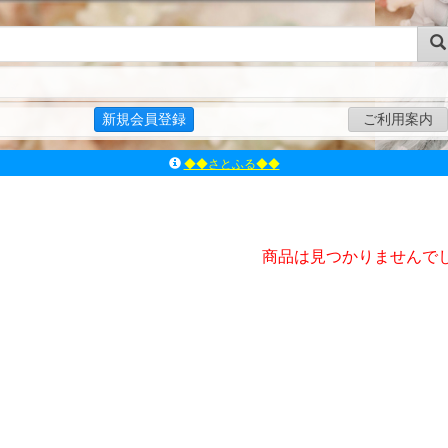
新規会員登録
ご利用案内
◆◆さとふる◆◆
ｱｿﾞﾝﾚｰﾍﾞﾙｼｮｯﾌﾟ楽天市場店
アゾンダイレクトストア
ｱｿﾞﾝｵﾝﾗｲﾝｼｮｯﾌﾟX
よくあるご質問（Q&A）
商品は見つかりませんで
◆◆さとふる◆◆