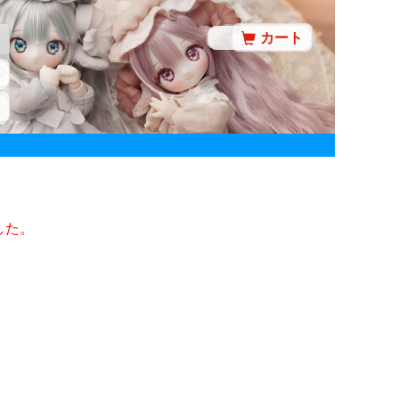
カート
した。