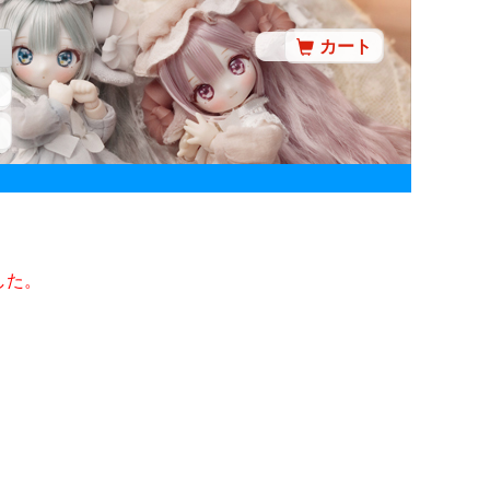
カート
した。