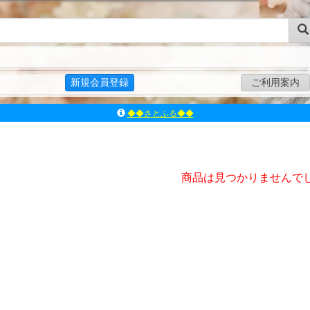
新規会員登録
ご利用案内
◆◆さとふる◆◆
ｱｿﾞﾝﾚｰﾍﾞﾙｼｮｯﾌﾟ楽天市場店
アゾンダイレクトストア
ｱｿﾞﾝｵﾝﾗｲﾝｼｮｯﾌﾟX
商品は見つかりませんで
よくあるご質問（Q&A）
◆◆さとふる◆◆