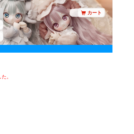
カート
した。