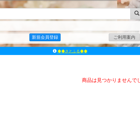
新規会員登録
ご利用案内
◆◆さとふる◆◆
ｱｿﾞﾝﾚｰﾍﾞﾙｼｮｯﾌﾟ楽天市場店
アゾンダイレクトストア
ｱｿﾞﾝｵﾝﾗｲﾝｼｮｯﾌﾟX
商品は見つかりませんで
よくあるご質問（Q&A）
◆◆さとふる◆◆