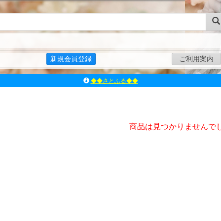
新規会員登録
ご利用案内
◆◆さとふる◆◆
ｱｿﾞﾝﾚｰﾍﾞﾙｼｮｯﾌﾟ楽天市場店
アゾンダイレクトストア
ｱｿﾞﾝｵﾝﾗｲﾝｼｮｯﾌﾟX
商品は見つかりませんで
よくあるご質問（Q&A）
◆◆さとふる◆◆