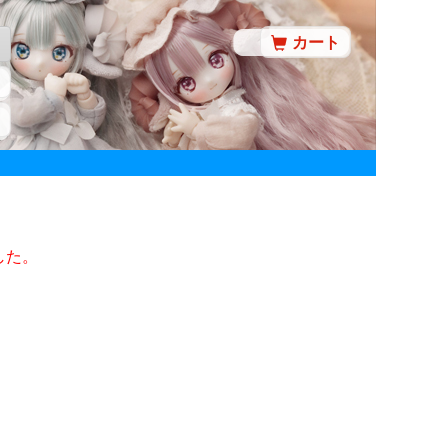
カート
した。