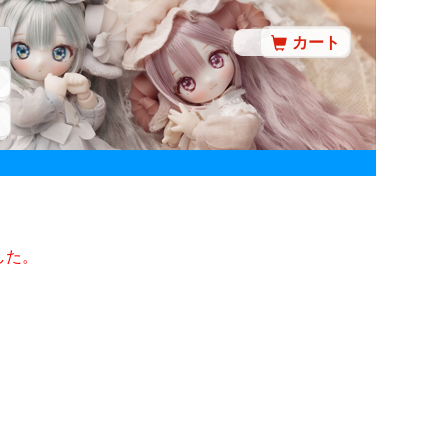
カート
した。