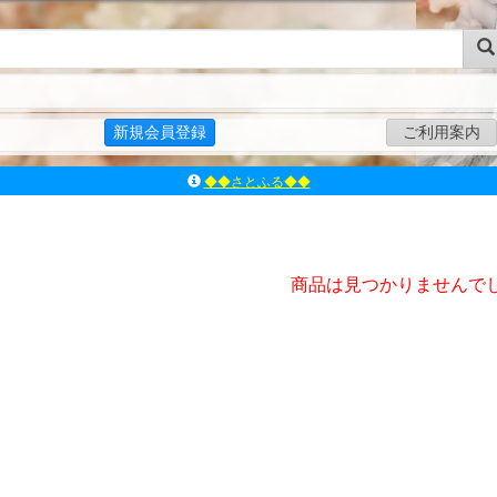
新規会員登録
ご利用案内
◆◆さとふる◆◆
ｱｿﾞﾝﾚｰﾍﾞﾙｼｮｯﾌﾟ楽天市場店
アゾンダイレクトストア
ｱｿﾞﾝｵﾝﾗｲﾝｼｮｯﾌﾟX
商品は見つかりませんで
よくあるご質問（Q&A）
◆◆さとふる◆◆